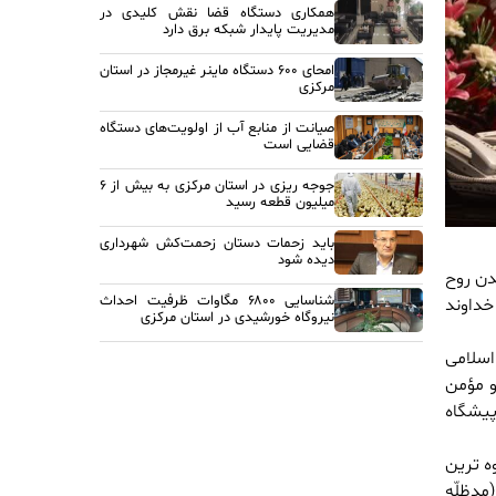
همکاری دستگاه قضا نقش کلیدی در
مدیریت پایدار شبکه برق دارد
امحای ۶۰۰ دستگاه ماینر غیرمجاز در استان
مرکزی
صیانت از منابع آب از اولویت‌های دستگاه
قضایی است
جوجه ریزی در استان مرکزی به بیش از ۶
میلیون قطعه رسید
باید زحمات دستان زحمت‌کش شهرداری
دیده شود
دن روح
شناسایی ۶۸۰۰ مگاوات ظرفیت احداث
 خداوند
نیروگاه خورشیدی در استان مرکزی
اسلامی
و مؤمن
پیشگاه
ه ترین
مدظلّه