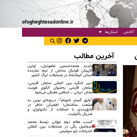
ofogheghtesadonline.ir
آکادمی
استان‌ها
آخرین مطالب
بازدید محمدحسین ماهوتیان، اولین
کاپیتان فوتبال ساحلی از تیم نماینده
استان کرمانشاه در مسابقات لیگ کشور
دبیر کنگره بین المللی سلمان فارسی:
سلمان فارسی به‌عنوان الگوی هویت
بخش ایرانی _ اسلامی معرفی می‌شود
“عایق گستر نانوبام”؛ دریچه‌ای نوین به
صنعت ساختمان؛ اطمینان خاطر در
عایق‌بندی با استفاده از تکنولوژی و
متریال باکیفیت
کسب مقام دوم جهانی توسط محمد
اسماعیل بگی در مسابقات بین المللی
اختراعات ژنو سوئیس