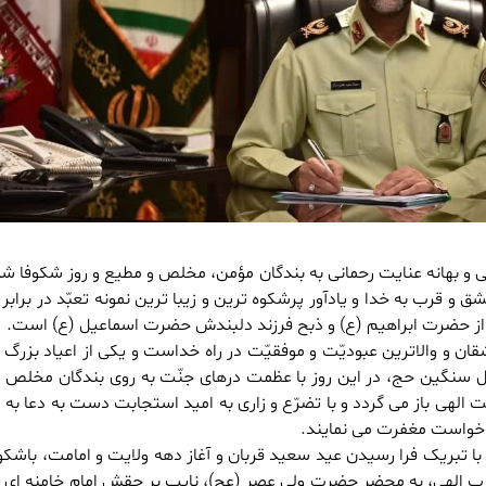
 و بهانه عنایت رحمانی به بندگان مؤمن، مخلص و مطیع و روز شکوفا ش
ق و قرب به خدا و یادآور پرشکوه ترین و زیبا ترین نمونه تعبّد در برابر
 از حضرت ابراهیم (ع) و ذبح فرزند دلبندش حضرت اسماعیل (ع) است.
ن و والاترین عبودیّت و موفقیّت در راه خداست و یکی از اعیاد بزرگ 
ل سنگین حج، در این روز با عظمت درهای جنّت به روی بندگان مخلص 
الهی باز می گردد و با تضرّع و زاری به امید استجابت دست به دعا به 
 خواست مغفرت می نمایند.
با تبریک فرا رسیدن عید سعید قربان و آغاز دهه ولایت و امامت، باشکو
قرب الهی، به محضر حضرت ولی عصر (عج)، نایب بر حقش امام خامنه ای (