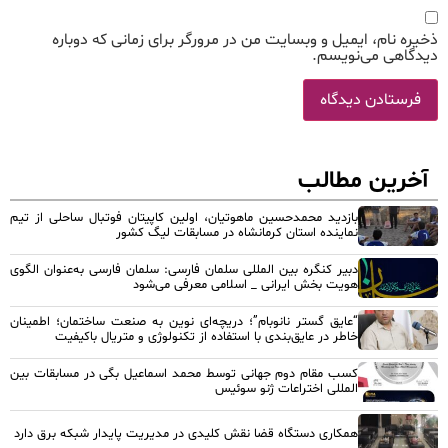
ذخیره نام، ایمیل و وبسایت من در مرورگر برای زمانی که دوباره
دیدگاهی می‌نویسم.
آخرین مطالب
بازدید محمدحسین ماهوتیان، اولین کاپیتان فوتبال ساحلی از تیم
نماینده استان کرمانشاه در مسابقات لیگ کشور
دبیر کنگره بین المللی سلمان فارسی: سلمان فارسی به‌عنوان الگوی
هویت بخش ایرانی _ اسلامی معرفی می‌شود
“عایق گستر نانوبام”؛ دریچه‌ای نوین به صنعت ساختمان؛ اطمینان
خاطر در عایق‌بندی با استفاده از تکنولوژی و متریال باکیفیت
کسب مقام دوم جهانی توسط محمد اسماعیل بگی در مسابقات بین
المللی اختراعات ژنو سوئیس
همکاری دستگاه قضا نقش کلیدی در مدیریت پایدار شبکه برق دارد