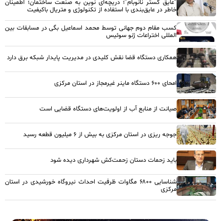
“عایق گستر نانوبام”؛ دریچه‌ای نوین به صنعت ساختمان؛ اطمینان
خاطر در عایق‌بندی با استفاده از تکنولوژی و متریال باکیفیت
کسب مقام دوم جهانی توسط محمد اسماعیل بگی در مسابقات بین
المللی اختراعات ژنو سوئیس
همکاری دستگاه قضا نقش کلیدی در مدیریت پایدار شبکه برق دارد
امحای ۶۰۰ دستگاه ماینر غیرمجاز در استان مرکزی
صیانت از منابع آب از اولویت‌های دستگاه قضایی است
جوجه ریزی در استان مرکزی به بیش از ۶ میلیون قطعه رسید
باید زحمات دستان زحمت‌کش شهرداری دیده شود
شناسایی ۶۸۰۰ مگاوات ظرفیت احداث نیروگاه خورشیدی در استان
مرکزی