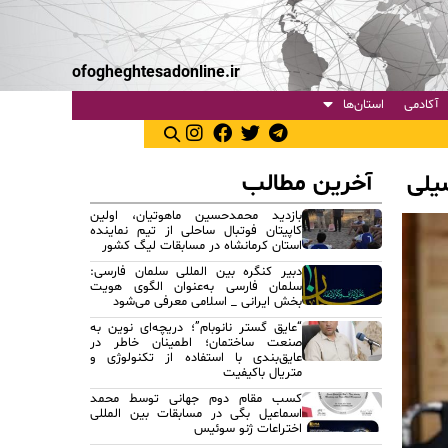
ofogheghtesadonline.ir
آکادمی
استان‌ها
آخرین مطالب
یلی
بازدید محمدحسین ماهوتیان، اولین
کاپیتان فوتبال ساحلی از تیم نماینده
استان کرمانشاه در مسابقات لیگ کشور
دبیر کنگره بین المللی سلمان فارسی:
سلمان فارسی به‌عنوان الگوی هویت
بخش ایرانی _ اسلامی معرفی می‌شود
“عایق گستر نانوبام”؛ دریچه‌ای نوین به
صنعت ساختمان؛ اطمینان خاطر در
عایق‌بندی با استفاده از تکنولوژی و
متریال باکیفیت
کسب مقام دوم جهانی توسط محمد
اسماعیل بگی در مسابقات بین المللی
اختراعات ژنو سوئیس