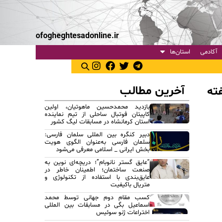
ofogheghtesadonline.ir
آکادمی
استان‌ها
آخرین مطالب
ته
بازدید محمدحسین ماهوتیان، اولین
کاپیتان فوتبال ساحلی از تیم نماینده
استان کرمانشاه در مسابقات لیگ کشور
دبیر کنگره بین المللی سلمان فارسی:
سلمان فارسی به‌عنوان الگوی هویت
بخش ایرانی _ اسلامی معرفی می‌شود
“عایق گستر نانوبام”؛ دریچه‌ای نوین به
صنعت ساختمان؛ اطمینان خاطر در
عایق‌بندی با استفاده از تکنولوژی و
متریال باکیفیت
کسب مقام دوم جهانی توسط محمد
اسماعیل بگی در مسابقات بین المللی
اختراعات ژنو سوئیس