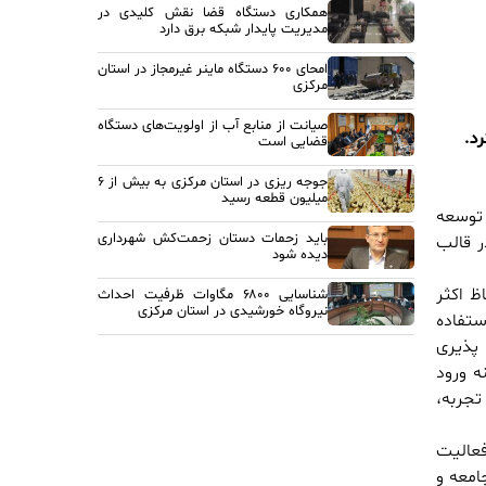
همکاری دستگاه قضا نقش کلیدی در
مدیریت پایدار شبکه برق دارد
امحای ۶۰۰ دستگاه ماینر غیرمجاز در استان
مرکزی
صیانت از منابع آب از اولویت‌های دستگاه
د.
قضایی است
جوجه ریزی در استان مرکزی به بیش از ۶
میلیون قطعه رسید
 توسعه
باید زحمات دستان زحمت‌کش شهرداری
ر قالب
دیده شود
ظ اکثر
شناسایی ۶۸۰۰ مگاوات ظرفیت احداث
نیروگاه خورشیدی در استان مرکزی
ستفاده
 پذیری
قانون اساسی، زمینه ورود
تجربه،
فعالیت
امعه و