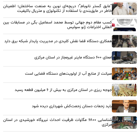
“عایق گستر نانوبام”؛ دریچه‌ای نوین به صنعت ساختمان؛ اطمینان
خاطر در عایق‌بندی با استفاده از تکنولوژی و متریال باکیفیت
کسب مقام دوم جهانی توسط محمد اسماعیل بگی در مسابقات بین
المللی اختراعات ژنو سوئیس
همکاری دستگاه قضا نقش کلیدی در مدیریت پایدار شبکه برق دارد
امحای ۶۰۰ دستگاه ماینر غیرمجاز در استان مرکزی
صیانت از منابع آب از اولویت‌های دستگاه قضایی است
جوجه ریزی در استان مرکزی به بیش از ۶ میلیون قطعه رسید
باید زحمات دستان زحمت‌کش شهرداری دیده شود
شناسایی ۶۸۰۰ مگاوات ظرفیت احداث نیروگاه خورشیدی در استان
مرکزی