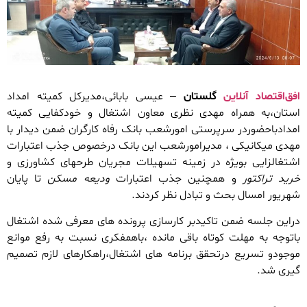
افق‌اقتصاد آنلاین
گلستان
– عیسی بابائی،مدیرکل کمیته امداد
استان،به همراه مهدی نظری معاون اشتغال و خودکفایی کمیته
امدادباحضوردر سرپرستی امورشعب بانک رفاه کارگران ضمن دیدار با
مهدی میکانیکی ، مدیرامورشعب این بانک درخصوص جذب اعتبارات
اشتغالزایی بویژه در زمینه تسهیلات مجریان طرحهای کشاورزی و
خرید تراکتور
و همچنین جذب اعتبارات
ودیعه مسکن
تا پایان
شهریور امسال بحث و تبادل نظر کردند.
دراین جلسه ضمن تاکیدبر کارسازی پرونده های معرفی شده اشتغال
باتوجه به مهلت کوتاه باقی مانده ،باهمفکری نسبت به رفع موانع
موجودو تسریع درتحقق برنامه های اشتغال،راهکارهای لازم تصمیم
گیری شد.