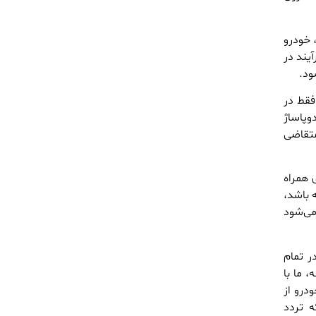
 خودرو
آیند در
ود.
فقط در
وپاساژ
ای متقاضی
 همراه
 باشد،
می‌شود
ر تمام
، ما با
درو از
ه تردد