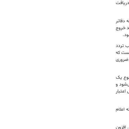
 دریافت
 دفاتر
د خروج
ود.
ب تردد
ز است که روی خودرو الصاق می‌شود و دارای شناسه ایران (IR) و QR code است که
 ضروری
موع یک
ی‌شود و
اعتبار
ه اعلام
 افزون