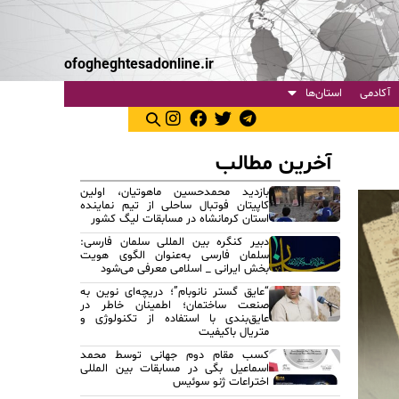
ofogheghtesadonline.ir
آکادمی
استان‌ها
آخرین مطالب
بازدید محمدحسین ماهوتیان، اولین
کاپیتان فوتبال ساحلی از تیم نماینده
استان کرمانشاه در مسابقات لیگ کشور
دبیر کنگره بین المللی سلمان فارسی:
سلمان فارسی به‌عنوان الگوی هویت
بخش ایرانی _ اسلامی معرفی می‌شود
“عایق گستر نانوبام”؛ دریچه‌ای نوین به
صنعت ساختمان؛ اطمینان خاطر در
عایق‌بندی با استفاده از تکنولوژی و
متریال باکیفیت
کسب مقام دوم جهانی توسط محمد
اسماعیل بگی در مسابقات بین المللی
اختراعات ژنو سوئیس