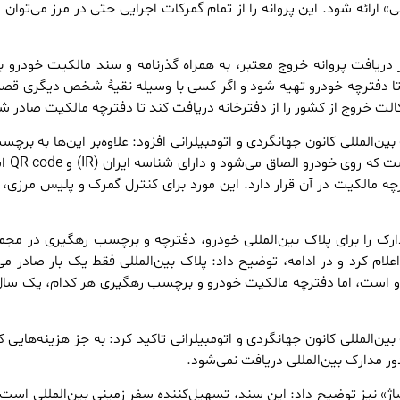
لی» ارائه شود. این پروانه را از تمام گمرکات اجرایی حتی در مرز می‌توان
ریافت پروانه خروج معتبر، به همراه گذرنامه و سند مالکیت خودرو به
 تا دفترچه خودرو تهیه شود و اگر کسی با وسیله نقیۀ شخص دیگری قص
وکالت خروج از کشور را از دفترخانه دریافت کند تا دفترچه مالکیت صادر ش
ن‌المللی کانون جهانگردی و اتومبیلرانی افزود: علاوه‌بر این‌ها به برچس
(TRACKING TAG) نیا
رچه مالکیت در آن قرار دارد. این مورد برای کنترل گمرک و پلیس مرزی،
ارک را برای پلاک بین‌المللی خودرو، دفترچه و برچسب رهگیری در مج
ار تومان اعلام کرد و در ادامه، توضیح داد: پلاک بین‌المللی فقط یک بار صادر م
و است، اما دفترچه مالکیت خودرو و برچسب رهگیری هر کدام، یک سال 
ن‌المللی کانون جهانگردی و اتومبیلرانی تاکید کرد:‌ به جز هزینه‌هایی ک
ر مدارک بین‌المللی دریافت نمی‌شود.
اژ» نیز توضیح داد: ‌این سند، تسهیل‌کننده سفر زمینی بین‌المللی است.