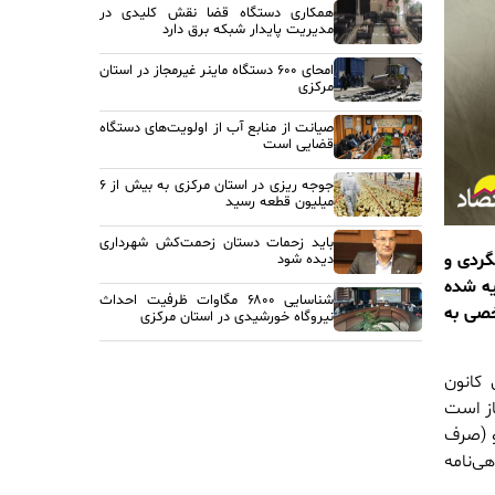
همکاری دستگاه قضا نقش کلیدی در
مدیریت پایدار شبکه برق دارد
امحای ۶۰۰ دستگاه ماینر غیرمجاز در استان
مرکزی
صیانت از منابع آب از اولویت‌های دستگاه
قضایی است
جوجه ریزی در استان مرکزی به بیش از ۶
میلیون قطعه رسید
باید زحمات دستان زحمت‌کش شهرداری
گردی و
دیده شود
یه شده
شناسایی ۶۸۰۰ مگاوات ظرفیت احداث
خصی به
نیروگاه خورشیدی در استان مرکزی
کانون
از است
و (صرف
ی‌نامه