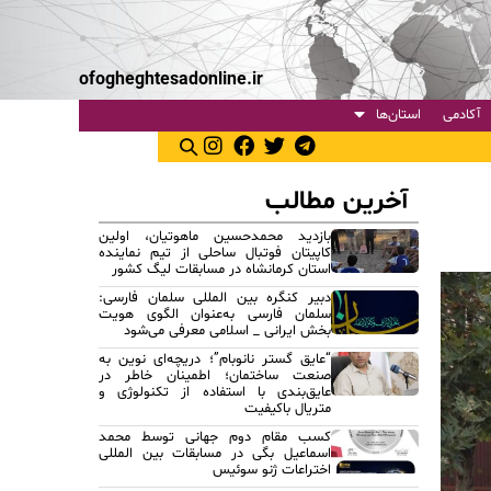
ofogheghtesadonline.ir
آکادمی
استان‌ها
آخرین مطالب
بازدید محمدحسین ماهوتیان، اولین
کاپیتان فوتبال ساحلی از تیم نماینده
استان کرمانشاه در مسابقات لیگ کشور
دبیر کنگره بین المللی سلمان فارسی:
سلمان فارسی به‌عنوان الگوی هویت
بخش ایرانی _ اسلامی معرفی می‌شود
“عایق گستر نانوبام”؛ دریچه‌ای نوین به
صنعت ساختمان؛ اطمینان خاطر در
عایق‌بندی با استفاده از تکنولوژی و
متریال باکیفیت
کسب مقام دوم جهانی توسط محمد
اسماعیل بگی در مسابقات بین المللی
اختراعات ژنو سوئیس