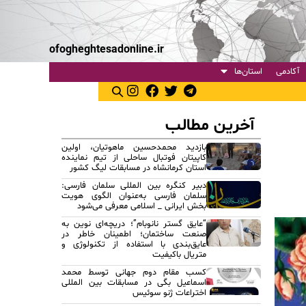
ofogheghtesadonline.ir
آکادمی
استان‌ها
آخرین مطالب
بازدید محمدحسین ماهوتیان، اولین
کاپیتان فوتبال ساحلی از تیم نماینده
استان کرمانشاه در مسابقات لیگ کشور
دبیر کنگره بین المللی سلمان فارسی:
سلمان فارسی به‌عنوان الگوی هویت
بخش ایرانی _ اسلامی معرفی می‌شود
“عایق گستر نانوبام”؛ دریچه‌ای نوین به
صنعت ساختمان؛ اطمینان خاطر در
عایق‌بندی با استفاده از تکنولوژی و
متریال باکیفیت
کسب مقام دوم جهانی توسط محمد
اسماعیل بگی در مسابقات بین المللی
اختراعات ژنو سوئیس