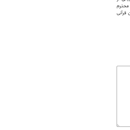
ی همکاران محترم
 قرآنی