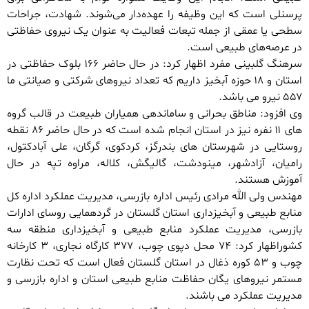
پرسنلی است که این وظیفه را عهده‌دار می‌شوند. شهادت، جراحات
سطحی یا عمقی از جمله تبعات فعالیت به عنوان یک نیروی حفاظتی
در عرصه‌های طبیعی است.
سرهنگ گلبینی مفرد اظهار کرد: در حال حاضر ۱۶۶ بلوک حفاظتی در
استان و ۱۸ حوزه آبخیز داریم که تعداد نیروهای شرکتی و صیانتی ما
۵۵۷ نیرو می باشد.
وی افزود: مناطق بحرانی و ساماندهی همیاران طبیعت در قالب گروه
های ۱۱ نفره نیز در استان انجام شده است که در حال حاضر ۸۶ نقطه
روستایی در شهرستان های بندرگز، کردکوی، گرگان، علی آبادکتول،
رامیان، آزادشهر، مینودشت، گالیگش، کلاله، مراوه تپه در حال
آموزش هستند.
مهندس ولی الله مرادی رئیس اداره بازرسی، مدیریت عملکرد اداره کل
منابع طبیعی و آبخیزداری استان گلستان در گردهمایی روسای ادارات
بازرسی، مدیریت عملکرد منابع طبیعی و آبخیزداری منطقه سه
کشوراظهار کرد: ۷۴ محل دپوی چوب، ۳۷۷ کارگاه نجاری، ۳ کارخانه
چوب و ۵۳ کوره ذغال در استان گلستان فعال است که تحت نظارت
مستمر نیروهای یگان حفاظت منابع طبیعی استان و اداره بازرسی و
مدیریت عملکرد می باشند.