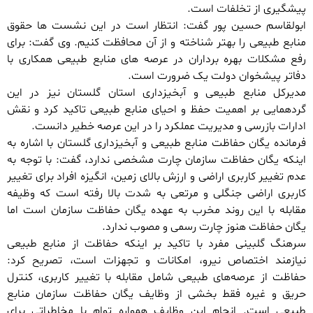
پیشگیری از تخلفات است.
ابولقاسم حسین پور گفت: انتظار است در این نشست ها حقوق
منابع طبیعی را بهتر شناخته و از آن محافظت کنیم. وی گفت: برای
رفع مشکلات بهره برداران در عرصه های منابع طبیعی همکاری با
دفاتر پیشخوان دولت یک ضرورت است.
مدیرکل منابع طبیعی و آبخیزداری استان گلستان نیز در این
گردهمایی بر اهمیت حفظ و احیای منابع طبیعی تاکید کرد و نقش
ادارات بازرسی و مدیریت عملکرد را در این عرصه خطیر دانست.
فرمانده یگان حفاظت منابع طبیعی و آبخیزداری گلستان با اشاره به
اینکه یگان حفاظت سازمان چارت مشخصی ندارد، گفت: با توجه به
عدم تغییر کاربری اراضی و ارزش بالای زمین، انگیزه افراد برای تغییر
کاربری اراضی جنگلی و مرتعی به شدت بالا رفته است که وظیفه
مقابله با این روند مخرب به عهده یگان حفاظت سازمان است اما
یگان حفاظت هنوز چارت رسمی و مصوب ندارد.
سرهنگ گلبینی مفرد با تاکید بر اینکه حفاظت از منابع طبیعی
نیازمند اختصاص نیرو، امکانات و تجهزات است، تصریح کرد:
حفاظت از عرصه‌های طبیعی شامل مقابله با تغییر کاربری، کنترل
حریق و غیره فقط بخشی از وظایف یگان حفاظت سازمان منابع
طبیعی است. انجام این وظایف همواره توام با مخاطراتی برای