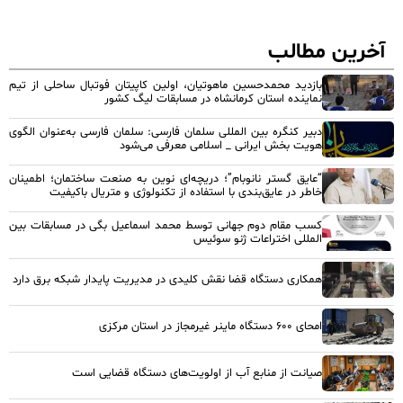
آخرین مطالب
بازدید محمدحسین ماهوتیان، اولین کاپیتان فوتبال ساحلی از تیم
نماینده استان کرمانشاه در مسابقات لیگ کشور
دبیر کنگره بین المللی سلمان فارسی: سلمان فارسی به‌عنوان الگوی
هویت بخش ایرانی _ اسلامی معرفی می‌شود
“عایق گستر نانوبام”؛ دریچه‌ای نوین به صنعت ساختمان؛ اطمینان
خاطر در عایق‌بندی با استفاده از تکنولوژی و متریال باکیفیت
کسب مقام دوم جهانی توسط محمد اسماعیل بگی در مسابقات بین
المللی اختراعات ژنو سوئیس
همکاری دستگاه قضا نقش کلیدی در مدیریت پایدار شبکه برق دارد
امحای ۶۰۰ دستگاه ماینر غیرمجاز در استان مرکزی
صیانت از منابع آب از اولویت‌های دستگاه قضایی است