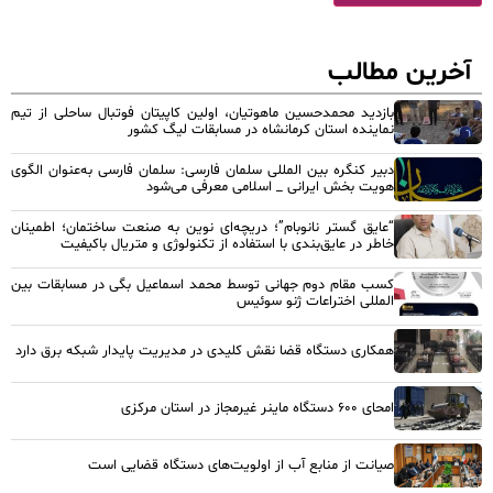
آخرین مطالب
بازدید محمدحسین ماهوتیان، اولین کاپیتان فوتبال ساحلی از تیم
نماینده استان کرمانشاه در مسابقات لیگ کشور
دبیر کنگره بین المللی سلمان فارسی: سلمان فارسی به‌عنوان الگوی
هویت بخش ایرانی _ اسلامی معرفی می‌شود
“عایق گستر نانوبام”؛ دریچه‌ای نوین به صنعت ساختمان؛ اطمینان
خاطر در عایق‌بندی با استفاده از تکنولوژی و متریال باکیفیت
کسب مقام دوم جهانی توسط محمد اسماعیل بگی در مسابقات بین
المللی اختراعات ژنو سوئیس
همکاری دستگاه قضا نقش کلیدی در مدیریت پایدار شبکه برق دارد
امحای ۶۰۰ دستگاه ماینر غیرمجاز در استان مرکزی
صیانت از منابع آب از اولویت‌های دستگاه قضایی است