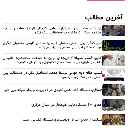
آخرین مطالب
بازدید محمدحسین ماهوتیان، اولین کاپیتان فوتبال ساحلی از تیم
نماینده استان کرمانشاه در مسابقات لیگ کشور
دبیر کنگره بین المللی سلمان فارسی: سلمان فارسی به‌عنوان الگوی
هویت بخش ایرانی _ اسلامی معرفی می‌شود
“عایق گستر نانوبام”؛ دریچه‌ای نوین به صنعت ساختمان؛ اطمینان
خاطر در عایق‌بندی با استفاده از تکنولوژی و متریال باکیفیت
کسب مقام دوم جهانی توسط محمد اسماعیل بگی در مسابقات بین
المللی اختراعات ژنو سوئیس
همکاری دستگاه قضا نقش کلیدی در مدیریت پایدار شبکه برق دارد
امحای ۶۰۰ دستگاه ماینر غیرمجاز در استان مرکزی
صیانت از منابع آب از اولویت‌های دستگاه قضایی است