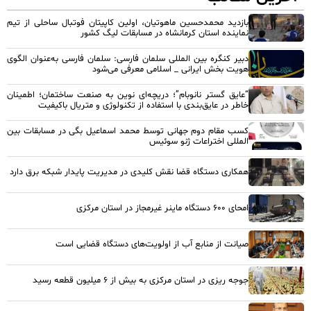
بازدید محمدحسین ماهوتیان، اولین کاپیتان فوتبال ساحلی از تیم
نماینده استان کرمانشاه در مسابقات لیگ کشور
دبیر کنگره بین المللی سلمان فارسی: سلمان فارسی به‌عنوان الگوی
هویت بخش ایرانی _ اسلامی معرفی می‌شود
“عایق گستر نانوبام”؛ دریچه‌ای نوین به صنعت ساختمان؛ اطمینان
خاطر در عایق‌بندی با استفاده از تکنولوژی و متریال باکیفیت
کسب مقام دوم جهانی توسط محمد اسماعیل بگی در مسابقات بین
المللی اختراعات ژنو سوئیس
همکاری دستگاه قضا نقش کلیدی در مدیریت پایدار شبکه برق دارد
امحای ۶۰۰ دستگاه ماینر غیرمجاز در استان مرکزی
صیانت از منابع آب از اولویت‌های دستگاه قضایی است
جوجه ریزی در استان مرکزی به بیش از ۶ میلیون قطعه رسید