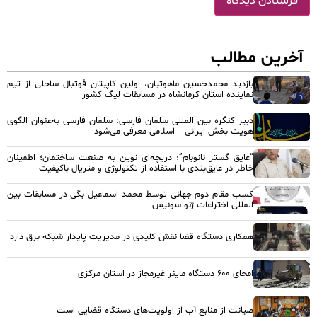
آخرین مطالب
بازدید محمدحسین ماهوتیان، اولین کاپیتان فوتبال ساحلی از تیم
نماینده استان کرمانشاه در مسابقات لیگ کشور
دبیر کنگره بین المللی سلمان فارسی: سلمان فارسی به‌عنوان الگوی
هویت بخش ایرانی _ اسلامی معرفی می‌شود
“عایق گستر نانوبام”؛ دریچه‌ای نوین به صنعت ساختمان؛ اطمینان
خاطر در عایق‌بندی با استفاده از تکنولوژی و متریال باکیفیت
کسب مقام دوم جهانی توسط محمد اسماعیل بگی در مسابقات بین
المللی اختراعات ژنو سوئیس
همکاری دستگاه قضا نقش کلیدی در مدیریت پایدار شبکه برق دارد
امحای ۶۰۰ دستگاه ماینر غیرمجاز در استان مرکزی
صیانت از منابع آب از اولویت‌های دستگاه قضایی است