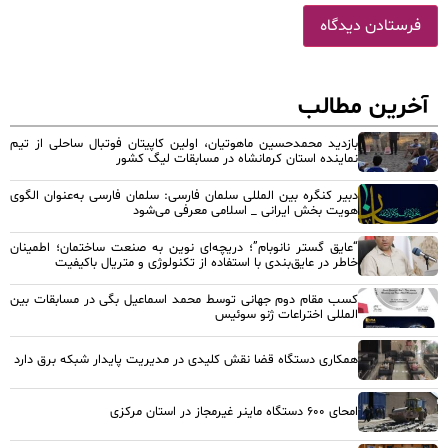
آخرین مطالب
بازدید محمدحسین ماهوتیان، اولین کاپیتان فوتبال ساحلی از تیم
نماینده استان کرمانشاه در مسابقات لیگ کشور
دبیر کنگره بین المللی سلمان فارسی: سلمان فارسی به‌عنوان الگوی
هویت بخش ایرانی _ اسلامی معرفی می‌شود
“عایق گستر نانوبام”؛ دریچه‌ای نوین به صنعت ساختمان؛ اطمینان
خاطر در عایق‌بندی با استفاده از تکنولوژی و متریال باکیفیت
کسب مقام دوم جهانی توسط محمد اسماعیل بگی در مسابقات بین
المللی اختراعات ژنو سوئیس
همکاری دستگاه قضا نقش کلیدی در مدیریت پایدار شبکه برق دارد
امحای ۶۰۰ دستگاه ماینر غیرمجاز در استان مرکزی