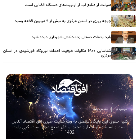
صیانت از منابع آب از اولویت‌های دستگاه قضایی است
جوجه ریزی در استان مرکزی به بیش از ۶ میلیون قطعه رسید
باید زحمات دستان زحمت‌کش شهرداری دیده شود
شناسایی ۶۸۰۰ مگاوات ظرفیت احداث نیروگاه خورشیدی در استان
مرکزی
درباره ما
تماس با ما
کلیه حقوق این پایگاه متعلق به وب سایت خبری افق اقتصاد آنلاین
است و استفاده از اخبار و محتوا با ذکر منبع مجاز است. کپی رایت
1402