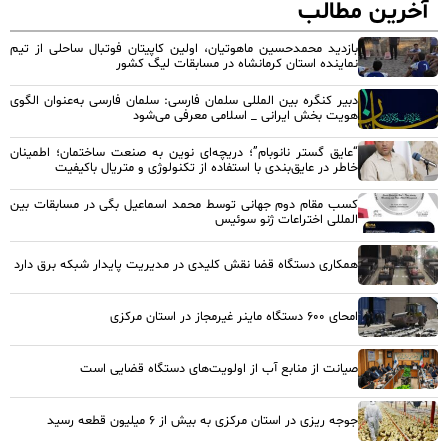
آخرین مطالب
بازدید محمدحسین ماهوتیان، اولین کاپیتان فوتبال ساحلی از تیم
نماینده استان کرمانشاه در مسابقات لیگ کشور
دبیر کنگره بین المللی سلمان فارسی: سلمان فارسی به‌عنوان الگوی
هویت بخش ایرانی _ اسلامی معرفی می‌شود
“عایق گستر نانوبام”؛ دریچه‌ای نوین به صنعت ساختمان؛ اطمینان
خاطر در عایق‌بندی با استفاده از تکنولوژی و متریال باکیفیت
کسب مقام دوم جهانی توسط محمد اسماعیل بگی در مسابقات بین
المللی اختراعات ژنو سوئیس
همکاری دستگاه قضا نقش کلیدی در مدیریت پایدار شبکه برق دارد
امحای ۶۰۰ دستگاه ماینر غیرمجاز در استان مرکزی
صیانت از منابع آب از اولویت‌های دستگاه قضایی است
جوجه ریزی در استان مرکزی به بیش از ۶ میلیون قطعه رسید