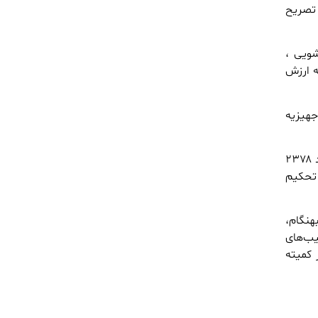
 تصریح
 لباسشویی ،
لجاری ۸۸۷ سری جهیزیه به ارزش
جهیزیه
معاون حمایت و سلامت خانواده کمیته امداد استان گلستان، خاطر نشان کرد: در سال ۱۴۰۲ تعداد ۲۳۷۸
کرد تحکیم
واج بهنگام،
یب‌های
 کمیته