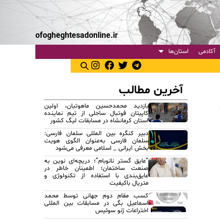
ofogheghtesadonline.ir
آکادمی
استان‌ها
آخرین مطالب
بازدید محمدحسین ماهوتیان، اولین
کاپیتان فوتبال ساحلی از تیم نماینده
استان کرمانشاه در مسابقات لیگ کشور
دبیر کنگره بین المللی سلمان فارسی:
سلمان فارسی به‌عنوان الگوی هویت
بخش ایرانی _ اسلامی معرفی می‌شود
“عایق گستر نانوبام”؛ دریچه‌ای نوین به
صنعت ساختمان؛ اطمینان خاطر در
عایق‌بندی با استفاده از تکنولوژی و
متریال باکیفیت
کسب مقام دوم جهانی توسط محمد
اسماعیل بگی در مسابقات بین المللی
اختراعات ژنو سوئیس