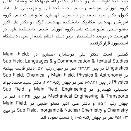
دانشکده علوم انسانی و اجتماعی، دکتر قاسم بهلکه عضو هیات علمی
گروه آموزشی مهندسی شیمی دانشکده فنی و مهندسی علی آباد
کتول، دکتر سید محمد جواد حسینی کهساری عضو هیات علمی گروه
آموزشی مهندسی مکانیک دانشکده مهندسی گرگان و دکتر علی اکبر
دهنو خلجی عضو هیات علمی گروه آموزشی شیمی دانشکده علوم در
فهرست دو درصد دانشمندان برتر دنیای اعلام شده از سوی دانشگاه
استنفورد قرار گرفتند.
گفتنی است دکتر علی درخشان حصاری در Main Field:
Communication & Textual Studies و Sub Field: Languages &
Linguistics در بین ۲۱۳۸۳ نفر در جهان رتبه ۵۷، دکتر قاسم بهلکه
در Main Field: Physics & Astronomy و Sub Field: Chemical
Physics در بین ۱۰۶۸۳۱ نفر در جهان رتبه ۴۷۴، دکتر سید محمدجواد
حسینی کهساری در Main Field: Engineering و Sub Field:
Mechanical Engineering & Transports در بین ۱۴۳۳۱۱ نفر در
جهان رتبه ۱۱۵۲ و دکتر علی اکبر دهنو خلجی در Main Field:
Chemistry و Sub Field: Inorganic & Nuclear Chemistry در بین
۷۵۴۶۳ نفر در جهان رتبه ۶۰۵ را کسب نموده ­اند.