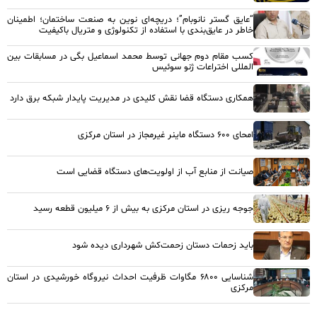
“عایق گستر نانوبام”؛ دریچه‌ای نوین به صنعت ساختمان؛ اطمینان
خاطر در عایق‌بندی با استفاده از تکنولوژی و متریال باکیفیت
کسب مقام دوم جهانی توسط محمد اسماعیل بگی در مسابقات بین
المللی اختراعات ژنو سوئیس
همکاری دستگاه قضا نقش کلیدی در مدیریت پایدار شبکه برق دارد
امحای ۶۰۰ دستگاه ماینر غیرمجاز در استان مرکزی
صیانت از منابع آب از اولویت‌های دستگاه قضایی است
جوجه ریزی در استان مرکزی به بیش از ۶ میلیون قطعه رسید
باید زحمات دستان زحمت‌کش شهرداری دیده شود
شناسایی ۶۸۰۰ مگاوات ظرفیت احداث نیروگاه خورشیدی در استان
مرکزی