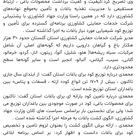
وی تصریح کرد:کیفیت و کمیت برداشت محصولات باغی ، ارتباط
مستقیمی با مدیریت تغذیه باغات و تأمین به‌موقع نهاده‌های
کشاورزی دارد که در همین راستا وزارت جهاد کشاورزی با پشتیبانی
شرکت خدمات حمایتی کشاورزی برنامه‌ای گسترده برای تأمین و
توزیع کود شیمیایی مورد نیاز باغات به اجرا گذاشته است .
مدیر شرکت خدمات حمایتی کشاورزی استان گلستان حدود ۳۰ هزار
هکتار باغ و گیاهان دارویی داریم که گونه‌های اصلی آن شامل
مرکبات، سیاه ریشه‌ها( هلو، شلیل، آلو)، زیتون، انار، گردو، خرمالو،
گلابی، سیب، گیلاس، آلبالو، انجیر است و سایر گونه‌ها سطح
محدودتری دارد.
محمدی درباره توزیع کود برای باغات استان گفت: از ابتدای سال جاری
تاکنون ، بیش از ۱۷۰۹ تن انواع کود« ازته ، فسفات و پتاس» بین
باغداران استان توزیع شده است.
محمدی درباره تامین کود یارانه ای برای باغات استان گفت: تاکنون
برای محصولات باغی، کود در صورت موجودی بین باغداران توزیع می
شد؛ ولی برای نخستین بار بر‌اساس سیاست های کلان وزارت جهاد
کشاورزی، الگوی کشت باغات به مرحله اجرا گذاشته شده است .
محمدی ، ارائه برش الگوی کشت را بعنوان لزوم تامین و تخصیص
کود برای باغات دانست و اظهار کرد: بر اساس برنامه ابلاغی