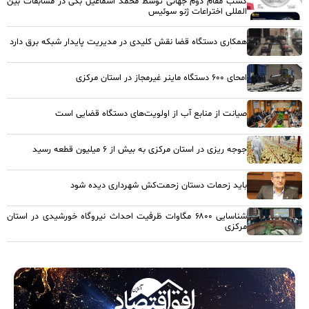
کسب مقام دوم جهانی توسط محمد اسماعیل بگی در مسابقات بین
المللی اختراعات ژنو سوئیس
همکاری دستگاه قضا نقش کلیدی در مدیریت پایدار شبکه برق دارد
امحای ۶۰۰ دستگاه ماینر غیرمجاز در استان مرکزی
صیانت از منابع آب از اولویت‌های دستگاه قضایی است
جوجه ریزی در استان مرکزی به بیش از ۶ میلیون قطعه رسید
باید زحمات دستان زحمت‌کش شهرداری دیده شود
شناسایی ۶۸۰۰ مگاوات ظرفیت احداث نیروگاه خورشیدی در استان
مرکزی