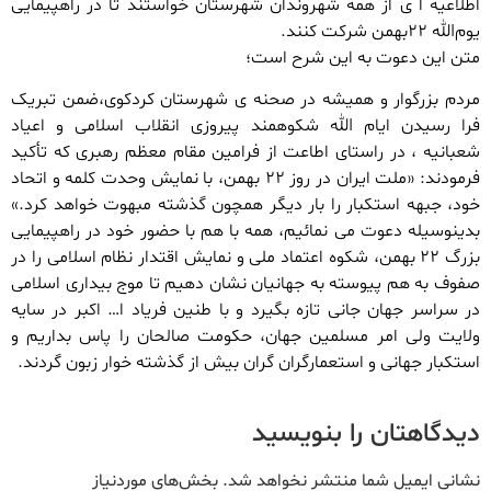
اطلاعیه ا ی از همه شهروندان شهرستان خواستند تا در راهپیمایی
یوم‌الله ۲۲بهمن شرکت کنند.
متن این دعوت به این شرح است؛
مردم بزرگوار و همیشه در صحنه ی شهرستان کردکوی،ضمن تبریک
فرا رسیدن ایام الله شکوهمند پیروزی انقلاب اسلامی و اعیاد
شعبانیه ، در راستای اطاعت از فرامین مقام معظم رهبری که تأکید
فرمودند: «ملت ایران در روز ۲۲ بهمن، با نمایش وحدت کلمه و اتحاد
خود، جبهه استکبار را بار دیگر همچون گذشته مبهوت خواهد کرد.»
بدینوسیله دعوت می نمائیم، همه با هم با حضور خود در راهپیمایی
بزرگ ۲۲ بهمن، شکوه اعتماد ملی و نمایش اقتدار نظام اسلامی را در
صفوف به هم پیوسته به جهانیان نشان دهیم تا موج بیداری اسلامی
در سراسر جهان جانی تازه بگیرد و با طنین فریاد ا… اکبر در سایه
ولایت ولی امر مسلمین جهان، حکومت صالحان را پاس بداریم و
استکبار جهانی و استعمارگران گران بیش از گذشته خوار زبون گردند.
دیدگاهتان را بنویسید
نشانی ایمیل شما منتشر نخواهد شد.
بخش‌های موردنیاز