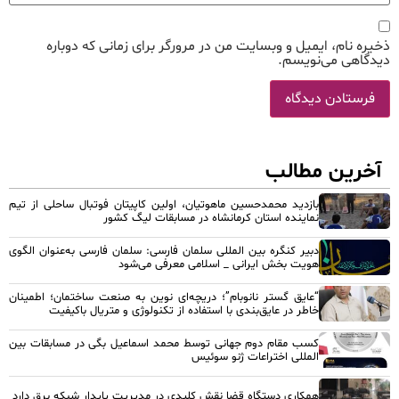
ذخیره نام، ایمیل و وبسایت من در مرورگر برای زمانی که دوباره
دیدگاهی می‌نویسم.
آخرین مطالب
بازدید محمدحسین ماهوتیان، اولین کاپیتان فوتبال ساحلی از تیم
نماینده استان کرمانشاه در مسابقات لیگ کشور
دبیر کنگره بین المللی سلمان فارسی: سلمان فارسی به‌عنوان الگوی
هویت بخش ایرانی _ اسلامی معرفی می‌شود
“عایق گستر نانوبام”؛ دریچه‌ای نوین به صنعت ساختمان؛ اطمینان
خاطر در عایق‌بندی با استفاده از تکنولوژی و متریال باکیفیت
کسب مقام دوم جهانی توسط محمد اسماعیل بگی در مسابقات بین
المللی اختراعات ژنو سوئیس
همکاری دستگاه قضا نقش کلیدی در مدیریت پایدار شبکه برق دارد